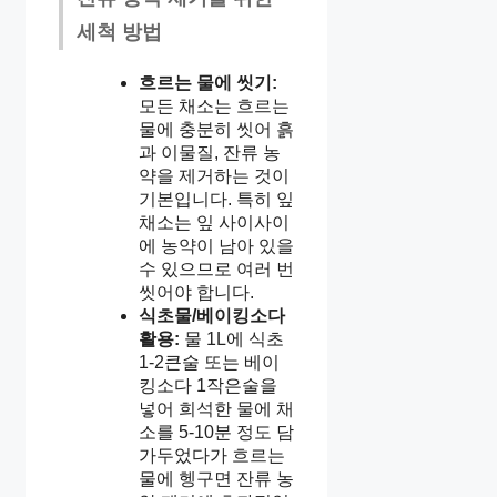
세척 방법
흐르는 물에 씻기:
모든 채소는 흐르는
물에 충분히 씻어 흙
과 이물질, 잔류 농
약을 제거하는 것이
기본입니다. 특히 잎
채소는 잎 사이사이
에 농약이 남아 있을
수 있으므로 여러 번
씻어야 합니다.
식초물/베이킹소다
활용:
물 1L에 식초
1-2큰술 또는 베이
킹소다 1작은술을
넣어 희석한 물에 채
소를 5-10분 정도 담
가두었다가 흐르는
물에 헹구면 잔류 농