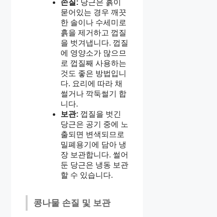
손질:
당근은 흙이
묻어있는 경우 깨끗
한 솔이나 수세미로
흙을 제거하고 껍질
을 벗겨냅니다. 껍질
에 영양소가 많으므
로 껍질째 사용하는
것도 좋은 방법입니
다. 요리에 따라 채
썰거나 깍둑썰기 합
니다.
보관:
껍질을 벗긴
당근은 공기 중에 노
출되면 변색되므로
밀폐용기에 담아 냉
장 보관합니다. 썰어
둔 당근은 냉동 보관
할 수 있습니다.
콩나물 손질 및 보관