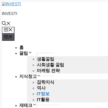
Skip
to
content
INVESTI
Menu
Menu
홈
꿀팁
생활꿀팁
사회생활 꿀팁
마케팅 전략
지식창고
잡학지식
역사
IT정보
IT활용
재테크