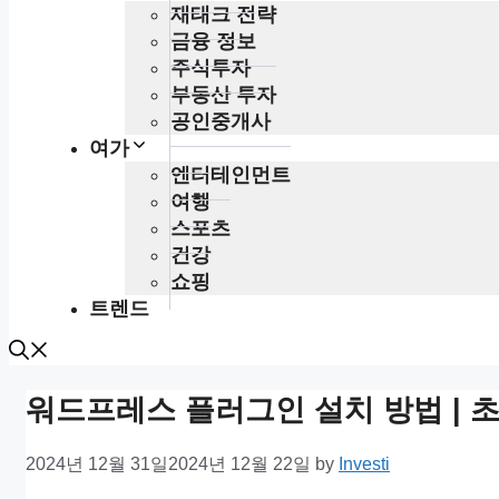
재태크 전략
금융 정보
주식투자
부동산 투자
공인중개사
여가
엔터테인먼트
여행
스포츠
건강
쇼핑
트렌드
워드프레스 플러그인 설치 방법 | 
2024년 12월 31일
2024년 12월 22일
by
Investi