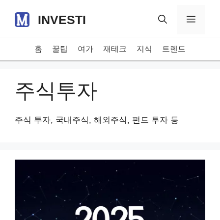
Skip
INVESTI
to
Menu
content
홈
꿀팁
여가
재테크
지식
트렌드
주식투자
주식 투자, 국내주식, 해외주식, 펀드 투자 등