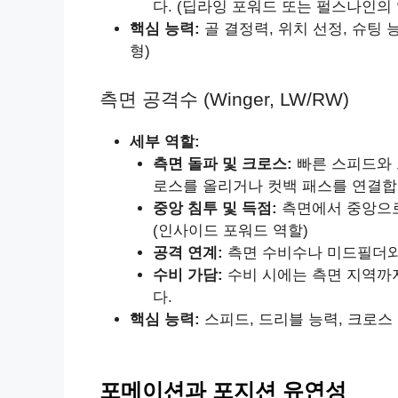
다. (딥라잉 포워드 또는 펄스나인의 
핵심 능력:
골 결정력, 위치 선정, 슈팅 
형)
측면 공격수 (Winger, LW/RW)
세부 역할:
측면 돌파 및 크로스:
빠른 스피드와 
로스를 올리거나 컷백 패스를 연결합
중앙 침투 및 득점:
측면에서 중앙으로
(인사이드 포워드 역할)
공격 연계:
측면 수비수나 미드필더와
수비 가담:
수비 시에는 측면 지역까지
다.
핵심 능력:
스피드, 드리블 능력, 크로스 
포메이션과 포지션 유연성