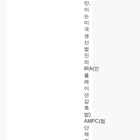
만,
이
는
미
국
생
산
법
인
의
IRA(인
플
레
이
션
감
축
법)
AMPC(첨
단
제