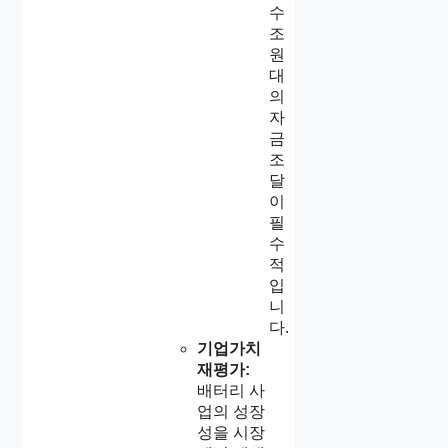
수
조
원
대
의
자
금
조
달
이
필
수
적
입
니
다.
기업가치
재평가:
배터리 사
업의 성장
성을 시장