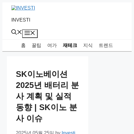
Skip
to
content
INVESTI
Menu
홈
꿀팁
여가
재테크
지식
트렌드
SK이노베이션
2025년 배터리 분
사 계획 및 실적
동향 | SK이노 분
사 이슈
2025년 05월 25일
by
Investi