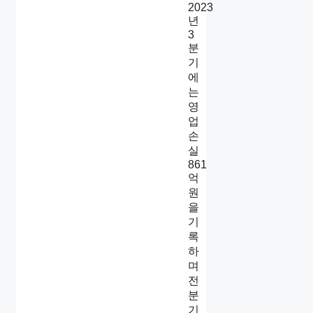
2023
년
3
분
기
에
는
영
업
손
실
861
억
원
을
기
록
하
며
전
분
기