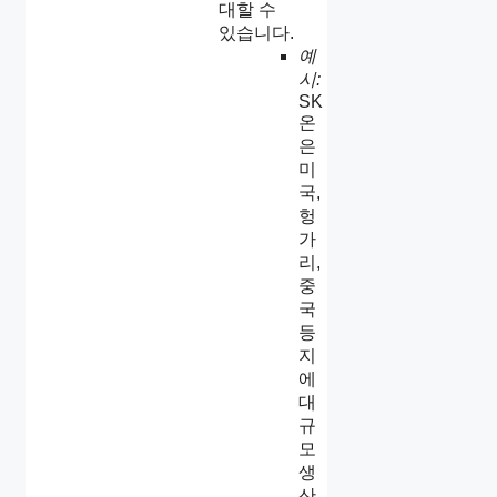
대할 수
있습니다.
예
시:
SK
온
은
미
국,
헝
가
리,
중
국
등
지
에
대
규
모
생
산