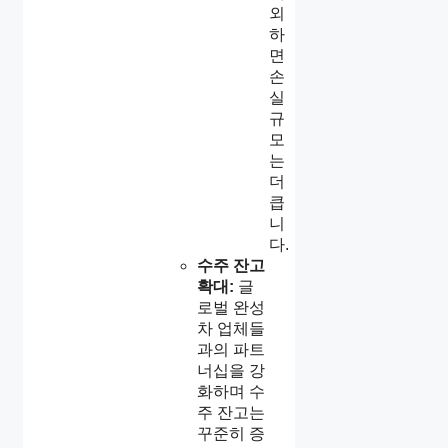
외
하
면
손
실
규
모
는
더
큽
니
다.
수주 잔고
확대:
글
로벌 완성
차 업체들
과의 파트
너십을 강
화하며 수
주 잔고는
꾸준히 증