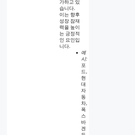
가하고 있
습니다.
이는 향후
성장 잠재
력을 높이
는 긍정적
인 요인입
니다.
예
시:
포
드,
현
대
자
동
차,
폭
스
바
겐
등