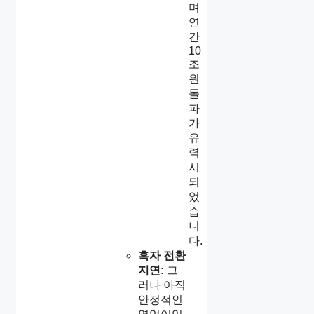
며
연
간
10
조
원
돌
파
가
유
력
시
되
었
습
니
다.
흑자 전환
지연:
그
러나 아직
안정적인