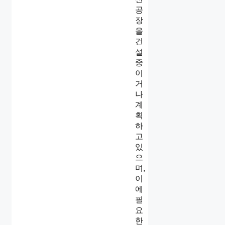
공
장
을
건
설
중
이
거
나
계
획
하
고
있
으
며,
이
에
필
요
한