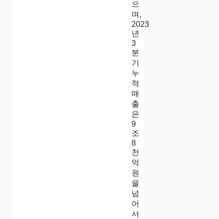
으
며,
2023
년
3
분
기
누
적
매
출
은
9
조
8
천
억
원
을
넘
어
서