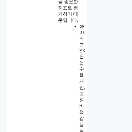
을 중요한
지표로 평
가하기 때
문입니다.
예
시:
최
근
SK
온
은
수
율
개
선,
고
정
비
절
감
등
을