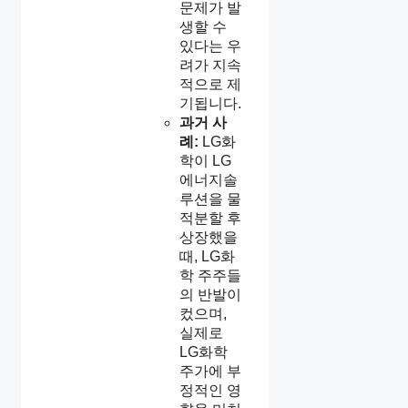
문제가 발
생할 수
있다는 우
려가 지속
적으로 제
기됩니다.
과거 사
례:
LG화
학이 LG
에너지솔
루션을 물
적분할 후
상장했을
때, LG화
학 주주들
의 반발이
컸으며,
실제로
LG화학
주가에 부
정적인 영