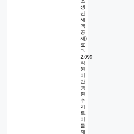
조
생
산
세
액
공
제)
효
과
2,099
억
원
이
반
영
된
수
치
로,
이
를
제