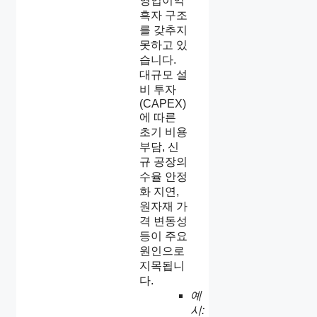
영업이익
흑자 구조
를 갖추지
못하고 있
습니다.
대규모 설
비 투자
(CAPEX)
에 따른
초기 비용
부담, 신
규 공장의
수율 안정
화 지연,
원자재 가
격 변동성
등이 주요
원인으로
지목됩니
다.
예
시: