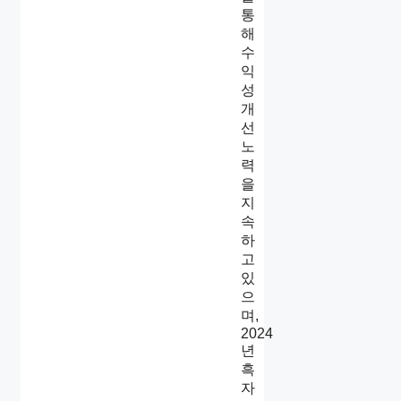
통
해
수
익
성
개
선
노
력
을
지
속
하
고
있
으
며,
2024
년
흑
자