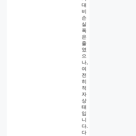
대
비
손
실
폭
은
줄
였
으
나,
여
전
히
적
자
상
태
입
니
다.
다