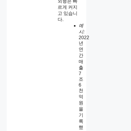
외형은 빠
르게 커지
고 있습니
다.
예
시:
2022
년
연
간
매
출
7
조
6
천
억
원
을
기
록
했