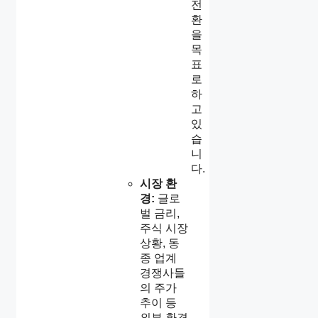
전
환
을
목
표
로
하
고
있
습
니
다.
시장 환
경:
글로
벌 금리,
주식 시장
상황, 동
종 업계
경쟁사들
의 주가
추이 등
외부 환경