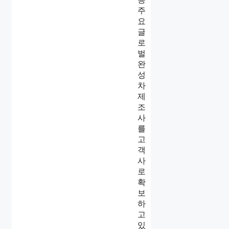
주
요
글
로
벌
완
성
차
제
조
사
를
고
객
사
로
확
보
하
고
있