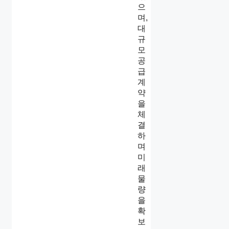
으
며,
대
규
모
공
급
계
약
을
체
결
하
며
미
래
물
량
을
확
보